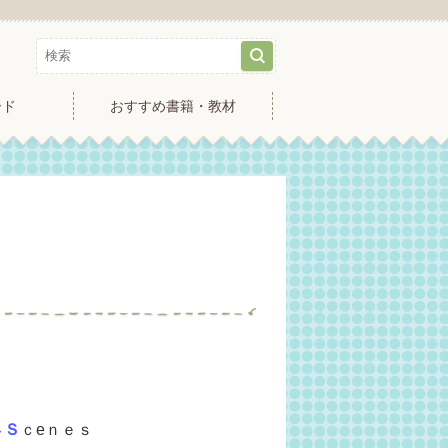
ード
おすすめ書籍・教材
４Ｓ
ｃeｎｅｓ