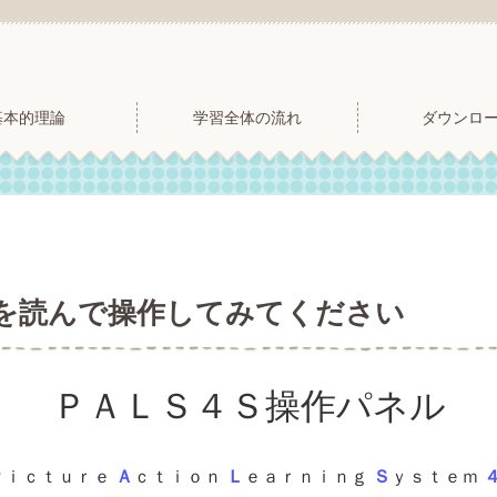
基本的理論
学習全体の流れ
ダウンロ
を読んで操作してみてください
ＰＡＬＳ４Ｓ操作パネル
Ｐ
ｉｃｔｕｒｅ
Ａ
ｃｔｉｏｎ
Ｌ
ｅａｒｎｉｎｇ
Ｓ
ｙｓｔｅｍ