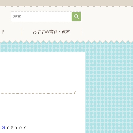
ード
おすすめ書籍・教材
４Ｓ
ｃeｎｅｓ