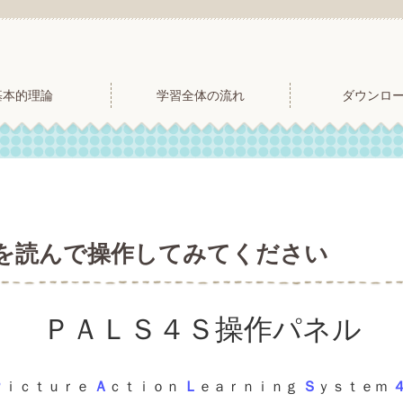
基本的理論
学習全体の流れ
ダウンロ
を読んで操作してみてください
ＰＡＬＳ４Ｓ操作パネル
Ｐ
ｉｃｔｕｒｅ
Ａ
ｃｔｉｏｎ
Ｌ
ｅａｒｎｉｎｇ
Ｓ
ｙｓｔｅｍ