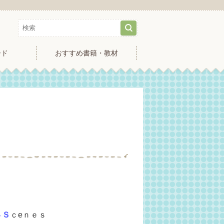
ード
おすすめ書籍・教材
４Ｓ
ｃeｎｅｓ