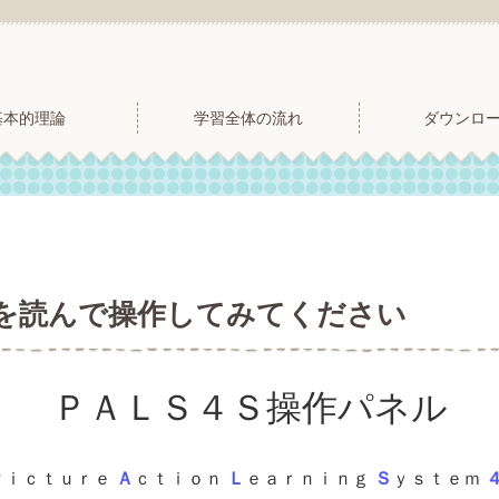
基本的理論
学習全体の流れ
ダウンロ
を読んで操作してみてください
ＰＡＬＳ４Ｓ操作パネル
Ｐ
ｉｃｔｕｒｅ
Ａ
ｃｔｉｏｎ
Ｌ
ｅａｒｎｉｎｇ
Ｓ
ｙｓｔｅｍ