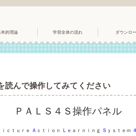
基本的理論
学習全体の流れ
ダウンロ
を読んで操作してみてください
ＰＡＬＳ４Ｓ操作パネル
Ｐ
ｉｃｔｕｒｅ
Ａ
ｃｔｉｏｎ
Ｌ
ｅａｒｎｉｎｇ
Ｓ
ｙｓｔｅｍ