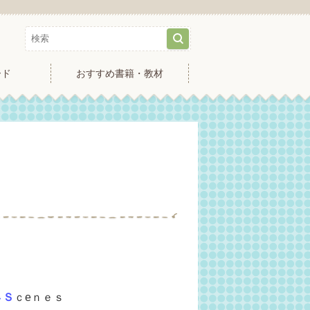
ード
おすすめ書籍・教材
４Ｓ
ｃeｎｅｓ