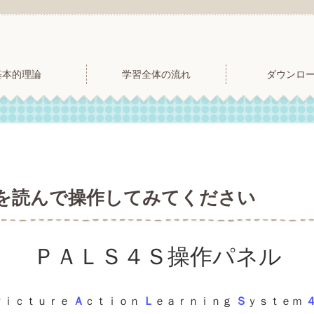
基本的理論
学習全体の流れ
ダウンロ
を読んで操作してみてください
ＰＡＬＳ４Ｓ操作パネル
Ｐ
ｉｃｔｕｒｅ
Ａ
ｃｔｉｏｎ
Ｌ
ｅａｒｎｉｎｇ
Ｓ
ｙｓｔｅｍ