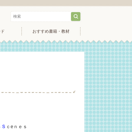
ード
おすすめ書籍・教材
４Ｓ
ｃeｎｅｓ