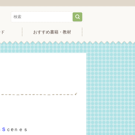
ード
おすすめ書籍・教材
４Ｓ
ｃeｎｅｓ