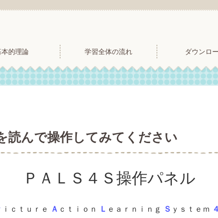
基本的理論
学習全体の流れ
ダウンロ
を読んで操作してみてください
ＰＡＬＳ４Ｓ操作パネル
Ｐ
ｉｃｔｕｒｅ
Ａ
ｃｔｉｏｎ
Ｌ
ｅａｒｎｉｎｇ
Ｓ
ｙｓｔｅｍ