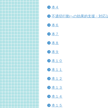
本４
不適切行動への効果的支援・対応
本６
本７
本８
本９
本１０
本１１
本１２
本１３
本１４
本１５