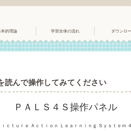
基本的理論
学習全体の流れ
ダウンロ
を読んで操作してみてください
ＰＡＬＳ４Ｓ操作パネル
ｉｃｔｕｒｅ Ａｃｔｉｏｎ Ｌｅａｒｎｉｎｇ Ｓｙｓｔｅｍ 