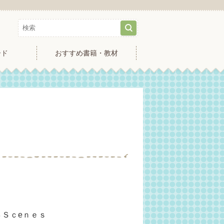
ード
おすすめ書籍・教材
４Ｓｃeｎｅｓ