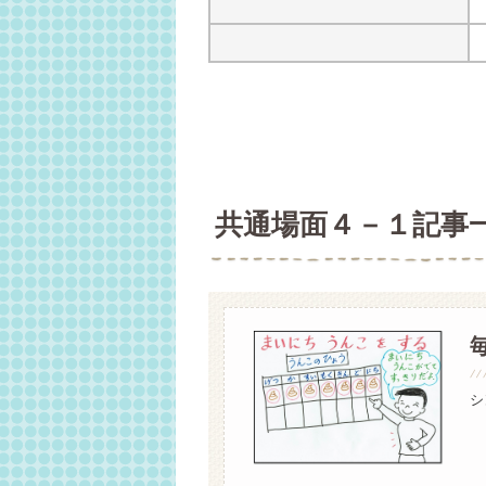
共通場面４－１記事
シ