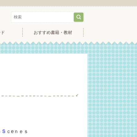
ード
おすすめ書籍・教材
４Ｓ
ｃeｎｅｓ