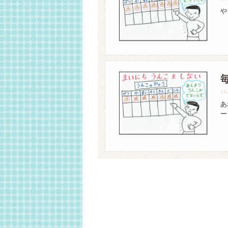
や
あ
ー