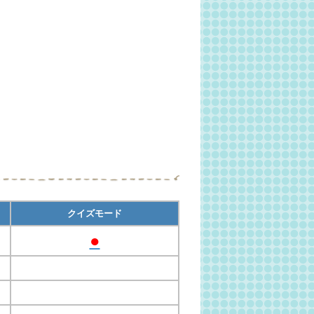
クイズモード
●