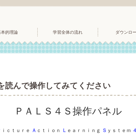
基本的理論
学習全体の流れ
ダウンロ
を読んで操作してみてください
ＰＡＬＳ４Ｓ操作パネル
Ｐ
ｉｃｔｕｒｅ
Ａ
ｃｔｉｏｎ
Ｌ
ｅａｒｎｉｎｇ
Ｓ
ｙｓｔｅｍ